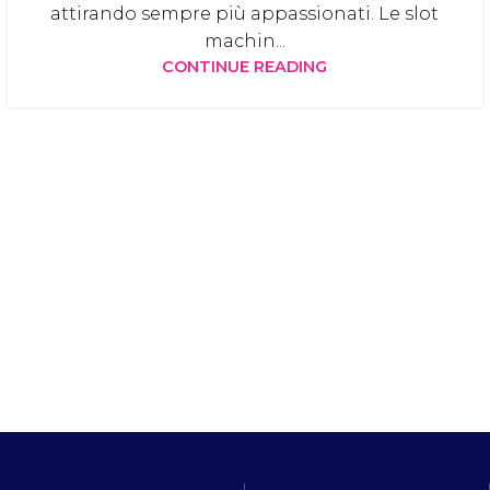
attirando sempre più appassionati. Le slot
machin...
CONTINUE READING