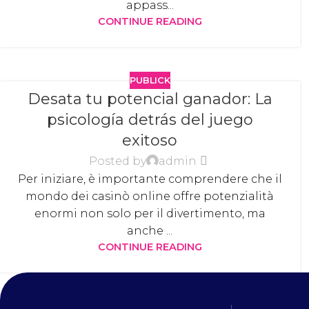
appass...
CONTINUE READING
PUBLICK
Desata tu potencial ganador: La
psicología detrás del juego
exitoso
Posted by
admin
Per iniziare, è importante comprendere che il
mondo dei casinò online offre potenzialità
enormi non solo per il divertimento, ma
anche ...
CONTINUE READING