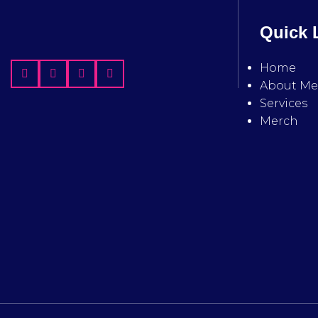
Quick 
Home
About Me
Services
Merch