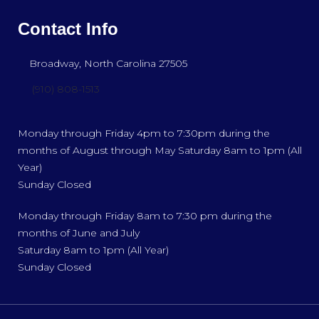
Contact Info
Broadway, North Carolina 27505
(910) 808-1513
Monday through Friday 4pm to 7:30pm during the
months of August through May Saturday 8am to 1pm (All
Year)
Sunday Closed
Monday through Friday 8am to 7:30 pm during the
months of June and July
Saturday 8am to 1pm (All Year)
Sunday Closed