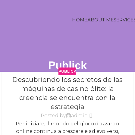
HOME
ABOUT ME
SERVICE
Publick
PUBLICK
Descubriendo los secretos de las
máquinas de casino élite: la
creencia se encuentra con la
estrategia
Posted by
admin
Per iniziare, il mondo del gioco d'azzardo
online continua a crescere e ad evolversi,