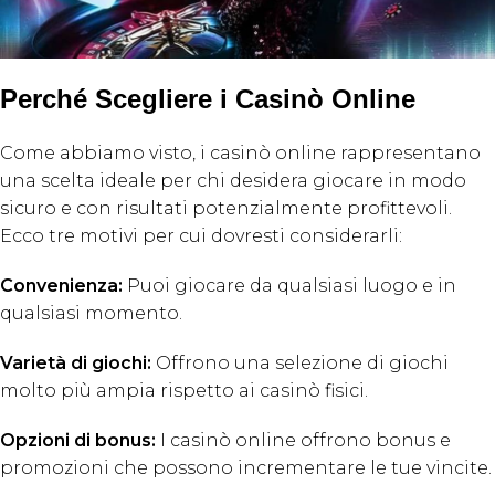
Perché Scegliere i Casinò Online
Come abbiamo visto, i casinò online rappresentano
una scelta ideale per chi desidera giocare in modo
sicuro e con risultati potenzialmente profittevoli.
Ecco tre motivi per cui dovresti considerarli:
Convenienza:
Puoi giocare da qualsiasi luogo e in
qualsiasi momento.
Varietà di giochi:
Offrono una selezione di giochi
molto più ampia rispetto ai casinò fisici.
Opzioni di bonus:
I casinò online offrono bonus e
promozioni che possono incrementare le tue vincite.