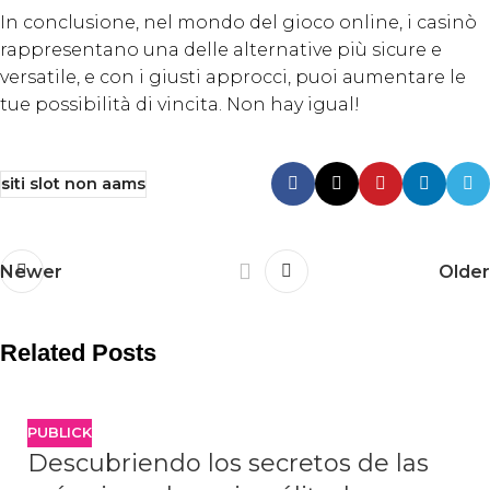
In conclusione, nel mondo del gioco online, i casinò
rappresentano una delle alternative più sicure e
versatile, e con i giusti approcci, puoi aumentare le
tue possibilità di vincita. Non hay igual!
siti slot non aams
Newer
Older
Related Posts
PUBLICK
Descubriendo los secretos de las