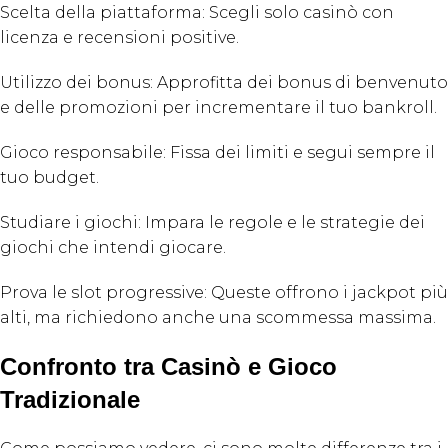
Scelta della piattaforma: Scegli solo casinò con
licenza e recensioni positive.
Utilizzo dei bonus: Approfitta dei bonus di benvenuto
e delle promozioni per incrementare il tuo bankroll.
Gioco responsabile: Fissa dei limiti e segui sempre il
tuo budget.
Studiare i giochi: Impara le regole e le strategie dei
giochi che intendi giocare.
Prova le slot progressive: Queste offrono i jackpot più
alti, ma richiedono anche una scommessa massima.
Confronto tra Casinò e Gioco
Tradizionale