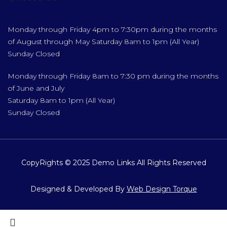
Monday through Friday 4pm to 7:30pm during the months
of August through May Saturday 8am to 1pm (All Year)
Sunday Closed
Monday through Friday 8am to 7:30 pm during the months
of June and July
Saturday 8am to 1pm (All Year)
Sunday Closed
CopyRights © 2025 Demo Links All Rights Reserved
Designed & Developed By
Web Design Torque