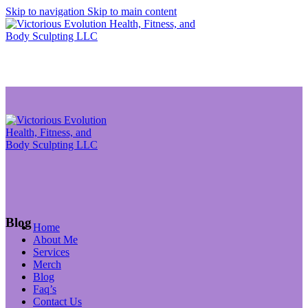
Skip to navigation
Skip to main content
Blog
Home
About Me
Services
Merch
Blog
Faq’s
Contact Us