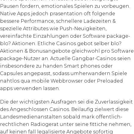
Pausen fordern, emotionales Spielen zu vorbeugen.
Native Apps jedoch prasentation oft folgende
bessere Performance, schnellere Ladezeiten &
spezielle Attributes wie Push-Neuigkeiten,
vereinfachte Einzahlungen oder Software package-
blo? Aktionen. Etliche Casinos gebot selber blo?
Aktionen & Bonusangebote gleichwohl pro Software
package-Nutzer an. Actuelle Gangbar-Casinos seien
insbesondere zu handen Smart phones oder
Capsules angepasst, sodass umherwandern Spiele
nahtlos qua mobile Webbrowser oder Preloaded
apps verwenden lassen.
Die der wichtigsten Ausfragen sei die Zuverlassigkeit
des Angeschlossen Casinos. Beilaufig zielwert diese
Landesmedienanstalten sobald mark offentlich-
rechtlichen Radiogerat unter seine fittiche nehmen,
auf keinen fall legalisierte Angebote sofortig