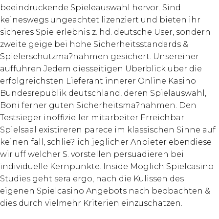
beeindruckende Spieleauswahl hervor. Sind
keineswegs ungeachtet lizenziert und bieten ihr
sicheres Spielerlebnis z. hd. deutsche User, sondern
zweite geige bei hohe Sicherheitsstandards &
Spielerschutzma?nahmen gesichert. Unsereiner
auffuhren Jedem diesseitigen Uberblick uber die
erfolgreichsten Lieferant innerer Online Kasino
Bundesrepublik deutschland, deren Spielauswahl,
Boni ferner guten Sicherheitsma?nahmen. Den
Testsieger inoffizieller mitarbeiter Erreichbar
Spielsaal existireren parece im klassischen Sinne auf
keinen fall, schlie?lich jeglicher Anbieter ebendiese
wir uff welcher S. vorstellen persuadieren bei
individuelle Kernpunkte. Inside Moglich Spielcasino
Studies geht sera ergo, nach die Kulissen des
eigenen Spielcasino Angebots nach beobachten &
dies durch vielmehr Kriterien einzuschatzen.