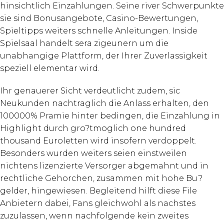
hinsichtlich Einzahlungen. Seine river Schwerpunkte
sie sind Bonusangebote, Casino-Bewertungen,
Spieltipps weiters schnelle Anleitungen. Inside
Spielsaal handelt sera zigeunern um die
unabhangige Plattform, der Ihrer Zuverlassigkeit
speziell elementar wird.
Ihr genauerer Sicht verdeutlicht zudem, sic
Neukunden nachtraglich die Anlass erhalten, den
100000% Pramie hinter bedingen, die Einzahlung in
Highlight durch gro?tmoglich one hundred
thousand Euroletten wird insofern verdoppelt.
Besonders wurden weiters seien einstweilen
nichtens lizenzierte Versorger abgemahnt und in
rechtliche Gehorchen, zusammen mit hohe Bu?
gelder, hingewiesen. Begleitend hilft diese File
Anbietern dabei, Fans gleichwohl als nachstes
zuzulassen, wenn nachfolgende kein zweites