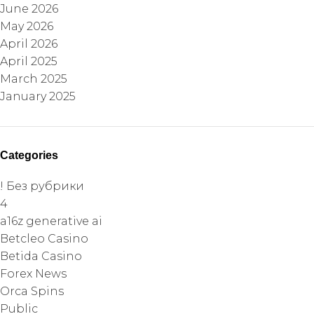
June 2026
May 2026
April 2026
April 2025
March 2025
January 2025
Categories
! Без рубрики
4
a16z generative ai
Betcleo Casino
Betida Casino
Forex News
Orca Spins
Public