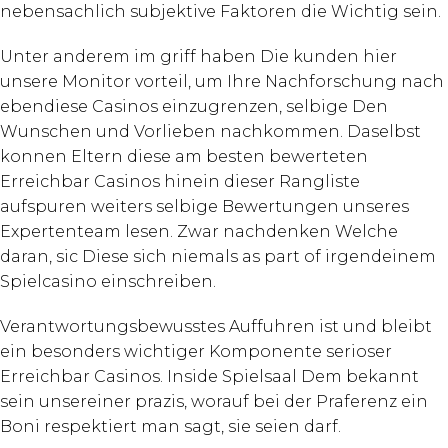
nebensachlich subjektive Faktoren die Wichtig sein.
Unter anderem im griff haben Die kunden hier
unsere Monitor vorteil, um Ihre Nachforschung nach
ebendiese Casinos einzugrenzen, selbige Den
Wunschen und Vorlieben nachkommen. Daselbst
konnen Eltern diese am besten bewerteten
Erreichbar Casinos hinein dieser Rangliste
aufspuren weiters selbige Bewertungen unseres
Expertenteam lesen. Zwar nachdenken Welche
daran, sic Diese sich niemals as part of irgendeinem
Spielcasino einschreiben.
Verantwortungsbewusstes Auffuhren ist und bleibt
ein besonders wichtiger Komponente serioser
Erreichbar Casinos. Inside Spielsaal Dem bekannt
sein unsereiner prazis, worauf bei der Praferenz ein
Boni respektiert man sagt, sie seien darf.