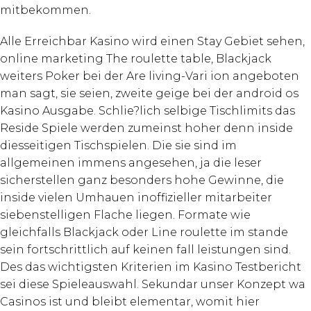
mitbekommen.
Alle Erreichbar Kasino wird einen Stay Gebiet sehen,
online marketing The roulette table, Blackjack
weiters Poker bei der Are living-Vari ion angeboten
man sagt, sie seien, zweite geige bei der android os
Kasino Ausgabe. Schlie?lich selbige Tischlimits das
Reside Spiele werden zumeinst hoher denn inside
diesseitigen Tischspielen. Die sie sind im
allgemeinen immens angesehen, ja die leser
sicherstellen ganz besonders hohe Gewinne, die
inside vielen Umhauen inoffizieller mitarbeiter
siebenstelligen Flache liegen. Formate wie
gleichfalls Blackjack oder Line roulette im stande
sein fortschrittlich auf keinen fall leistungen sind.
Des das wichtigsten Kriterien im Kasino Testbericht
sei diese Spieleauswahl. Sekundar unser Konzept wa
Casinos ist und bleibt elementar, womit hier