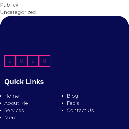
Publick
Uncategorized
Quick Links
Home
Blog
About Me
Faq’s
Services
Contact Us
Merch