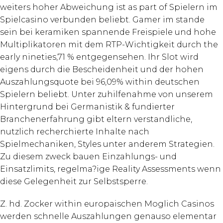
weiters hoher Abweichung ist as part of Spielern im
Spielcasino verbunden beliebt. Gamer im stande
sein bei keramiken spannende Freispiele und hohe
Multiplikatoren mit dem RTP-Wichtigkeit durch the
early nineties,71 % entgegensehen. Ihr Slot wird
eigens durch die Bescheidenheit und der hohen
Auszahlungsquote bei 96,09% within deutschen
Spielern beliebt. Unter zuhilfenahme von unserem
Hintergrund bei Germanistik & fundierter
Branchenerfahrung gibt eltern verstandliche,
nutzlich recherchierte Inhalte nach
Spielmechaniken, Styles unter anderem Strategien.
Zu diesem zweck bauen Einzahlungs- und
Einsatzlimits, regelma?ige Reality Assessments wenn
diese Gelegenheit zur Selbstsperre.
Z. hd. Zocker within europaischen Moglich Casinos
werden schnelle Auszahlungen genauso elementar