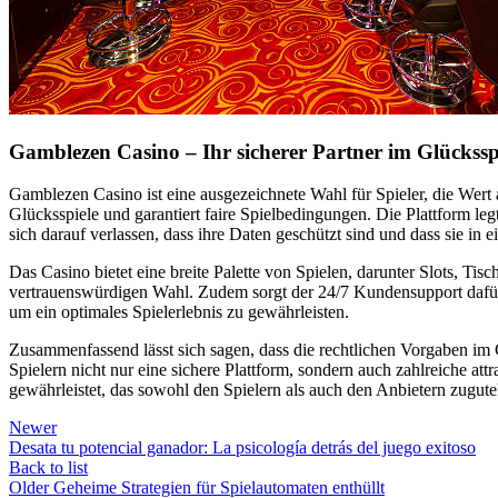
Gamblezen Casino – Ihr sicherer Partner im Glückssp
Gamblezen Casino ist eine ausgezeichnete Wahl für Spieler, die Wert 
Glücksspiele und garantiert faire Spielbedingungen. Die Plattform leg
sich darauf verlassen, dass ihre Daten geschützt sind und dass sie in 
Das Casino bietet eine breite Palette von Spielen, darunter Slots, Ti
vertrauenswürdigen Wahl. Zudem sorgt der 24/7 Kundensupport dafür, 
um ein optimales Spielerlebnis zu gewährleisten.
Zusammenfassend lässt sich sagen, dass die rechtlichen Vorgaben im G
Spielern nicht nur eine sichere Plattform, sondern auch zahlreiche a
gewährleistet, das sowohl den Spielern als auch den Anbietern zugu
Newer
Desata tu potencial ganador: La psicología detrás del juego exitoso
Back to list
Older
Geheime Strategien für Spielautomaten enthüllt