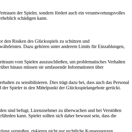
 Vertrauen der Spieler, sondern fördert auch ein verantwortungsvolles
 erheblich schädigen kann.
vor den Risiken des Glücksspiels zu schützen und
gewährleisten. Dazu gehören unter anderem Limits für Einzahlungen,
n Zeitraum vom Spielen auszuschließen, um problematisches Verhalten
arüber hinaus müssen sie umfassende Informationen über
alten zu sensibilisieren. Dies trägt dazu bei, dass auch das Personal
 der Spieler in den Mittelpunkt der Glücksspielangebote gerückt.
rden sind befugt, Lizenznehmer zu überwachen und bei Verstößen
hrden kann. Spieler sollten sich daher bewusst sein, dass die
elung verstoßen, riskieren nicht nur rechtliche Konsequenzen,