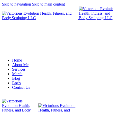
Skip to navigation
Skip to main content
Home
About Me
Services
Merch
Blog
Faq’s
Contact Us
Book Now