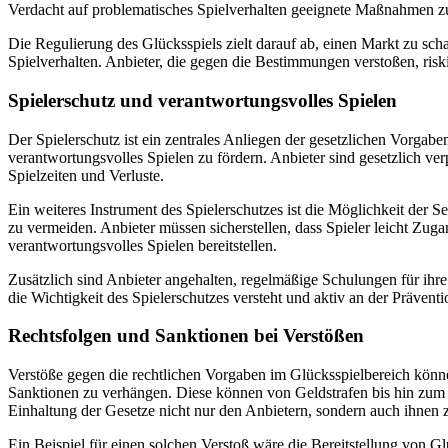
Verdacht auf problematisches Spielverhalten geeignete Maßnahmen zu
Die Regulierung des Glücksspiels zielt darauf ab, einen Markt zu schaf
Spielverhalten. Anbieter, die gegen die Bestimmungen verstoßen, risk
Spielerschutz und verantwortungsvolles Spielen
Der Spielerschutz ist ein zentrales Anliegen der gesetzlichen Vorgab
verantwortungsvolles Spielen zu fördern. Anbieter sind gesetzlich v
Spielzeiten und Verluste.
Ein weiteres Instrument des Spielerschutzes ist die Möglichkeit der S
zu vermeiden. Anbieter müssen sicherstellen, dass Spieler leicht Zu
verantwortungsvolles Spielen bereitstellen.
Zusätzlich sind Anbieter angehalten, regelmäßige Schulungen für ihre 
die Wichtigkeit des Spielerschutzes versteht und aktiv an der Präve
Rechtsfolgen und Sanktionen bei Verstößen
Verstöße gegen die rechtlichen Vorgaben im Glücksspielbereich kön
Sanktionen zu verhängen. Diese können von Geldstrafen bis hin zum E
Einhaltung der Gesetze nicht nur den Anbietern, sondern auch ihnen
Ein Beispiel für einen solchen Verstoß wäre die Bereitstellung von G