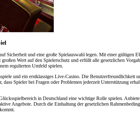
iel
auf Sicherheit und eine große Spielauswahl legen. Mit einer gültigen 
t großen Wert auf den Spielerschutz und erfüllt alle gesetzlichen Vorg
einem regulierten Umfeld spielen.
schspiele und ein erstklassiges Live-Casino. Die Benutzerfreundlichkei
dass Spieler bei Fragen oder Problemen jederzeit Unterstützung erhalt
lücksspielbereich in Deutschland eine wichtige Rolle spielen. Anbiete
ttraktive Angebote. Durch die Einhaltung der gesetzlichen Rahmenbeding
tekommt.