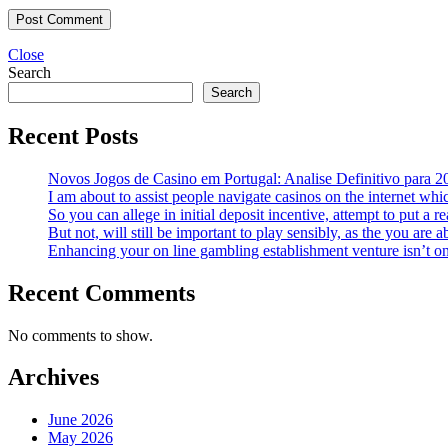
Close
Search
Search
Recent Posts
Novos Jogos de Casino em Portugal: Analise Definitivo para 2
I am about to assist people navigate casinos on the internet whi
So you can allege in initial deposit incentive, attempt to put a 
But not, will still be important to play sensibly, as the you are a
Enhancing your on line gambling establishment venture isn’t only
Recent Comments
No comments to show.
Archives
June 2026
May 2026