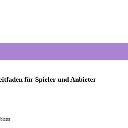
itfaden für Spieler und Anbieter
bieter