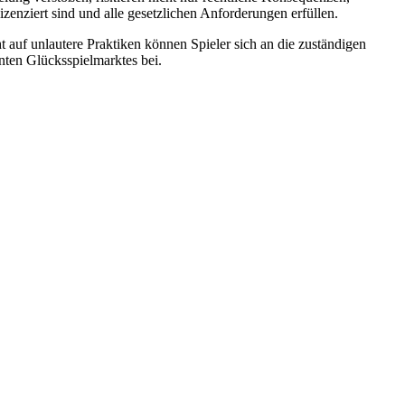
izenziert sind und alle gesetzlichen Anforderungen erfüllen.
ht auf unlautere Praktiken können Spieler sich an die zuständigen
nten Glücksspielmarktes bei.